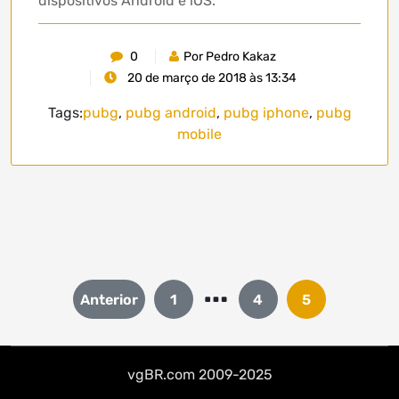
dispositivos Android e iOS.
0
Por Pedro Kakaz
20 de março de 2018 às 13:34
Tags:
pubg
,
pubg android
,
pubg iphone
,
pubg
mobile
…
Paginação
Anterior
1
4
5
de
posts
vgBR.com 2009-2025