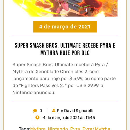
4 de março de 2021
Super Smash Bros. Ultimate recebe Pyra e
Mythra hoje por DLC
Super Smash Bros. Ultimate receberá Pyra /
Mythra de Xenoblade Chronicles 2 com
lançamento para hoje por $ 5,99, ou como parte
do “Fighters Pass Vol. 2. ” por US $ 29,99, a
Nintendo anunciou.
0
Por David Signorelli
4 de março de 2021 às 11:45
Tags:
Mythra
,
Nintendo
,
Pyra
,
Pyra/Mytrha
,