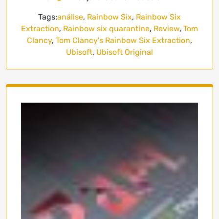
Tags:
análise
,
Rainbow Six
,
Rainbow Six
Extraction
,
Rainbow six quarantine
,
Review
,
Tom
Clancy
,
Tom Clancy's Rainbow Six Extraction
,
Ubisoft
,
Ubisoft Original