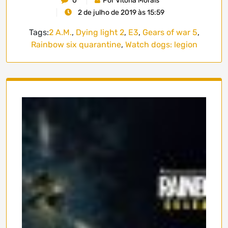
0
Por Vitória Morais
2 de julho de 2019 às 15:59
Tags:
2 A.M.
,
Dying light 2
,
E3
,
Gears of war 5
,
Rainbow six quarantine
,
Watch dogs: legion