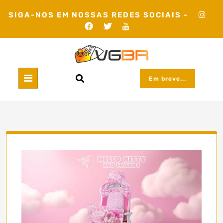
Skip
SIGA-NOS EM NOSSAS REDES SOCIAIS -
to
content
Em breve...