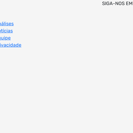
SIGA-NOS EM
álises
tícias
quipe
ivacidade