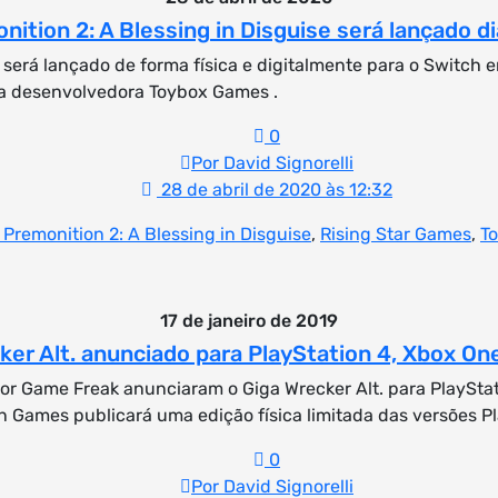
ition 2: A Blessing in Disguise será lançado d
 será lançado de forma física e digitalmente para o Switch e
e a desenvolvedora Toybox Games .
0
Por David Signorelli
28 de abril de 2020 às 12:32
Premonition 2: A Blessing in Disguise
,
Rising Star Games
,
T
17 de janeiro de 2019
ker Alt. anunciado para PlayStation 4, Xbox On
dor Game Freak anunciaram o Giga Wrecker Alt. para PlaySta
 Games publicará uma edição física limitada das versões Pl
0
Por David Signorelli