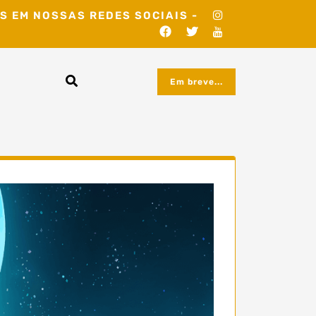
S EM NOSSAS REDES SOCIAIS -
Em breve...