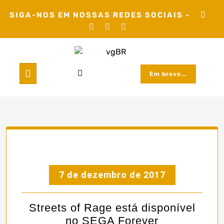
Skip
SIGA-NOS EM NOSSAS REDES SOCIAIS -
to
content
Em breve...
7 de dezembro de 2017
Streets of Rage está disponível
no SEGA Forever