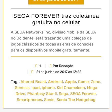
SEGA FOREVER traz coletânea
gratuita no celular
A SEGA Networks Inc, divisão Mobile da SEGA
no Ocidente, está trazendo uma coleção de
jogos clássicos de todas as eras de consoles
para os dispositivos mobile gratuitamente.
1
Por Redação
21 de junho de 2017 às 13:22
Tags:
Altered Beast
,
Android
,
Apple
,
Comix Zone
,
Genesis
,
ipad
,
iphone
,
Kid Chameleon
,
Mega
Drive
,
Phantasy Star II
,
Sega
,
SEGA Forever
,
Smartphones
,
Sonic
,
Sonic The Hedgehog