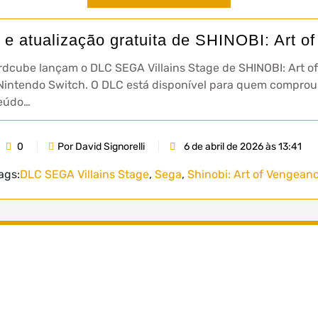
e atualização gratuita de SHINOBI: Art of
rdcube lançam o DLC SEGA Villains Stage de SHINOBI: Art o
 Nintendo Switch. O DLC está disponível para quem comprou 
teúdo…
0
Por David Signorelli
6 de abril de 2026 às 13:41
ags:
DLC SEGA Villains Stage
,
Sega
,
Shinobi: Art of Vengean