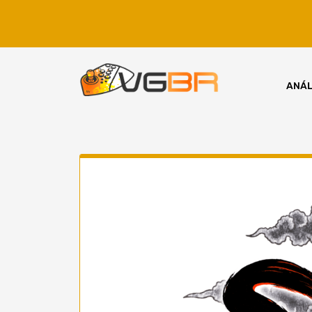
Skip
to
content
ANÁL