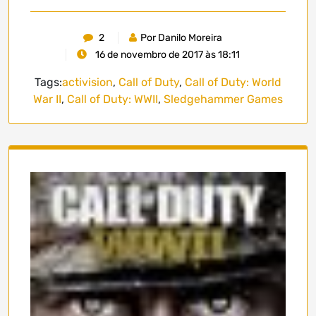
2
Por Danilo Moreira
16 de novembro de 2017 às 18:11
Tags:
activision
,
Call of Duty
,
Call of Duty: World
War II
,
Call of Duty: WWII
,
Sledgehammer Games