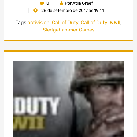
0
Por Átila Graef
28 de setembro de 2017 às 19:14
Tags:
activision
,
Call of Duty
,
Call of Duty: WWII
,
Sledgehammer Games