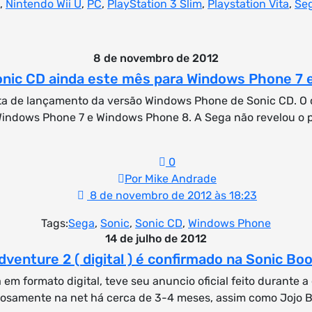
,
Nintendo Wii U
,
PC
,
PlayStation 3 Slim
,
Playstation Vita
,
Se
8 de novembro de 2012
nic CD ainda este mês para Windows Phone 7 
ta de lançamento da versão Windows Phone de Sonic CD. O 
Windows Phone 7 e Windows Phone 8. A Sega não revelou o 
0
Por Mike Andrade
8 de novembro de 2012 às 18:23
Tags:
Sega
,
Sonic
,
Sonic CD
,
Windows Phone
14 de julho de 2012
dventure 2 ( digital ) é confirmado na Sonic Bo
m formato digital, teve seu anuncio oficial feito durante a
riosamente na net há cerca de 3-4 meses, assim como Jojo 