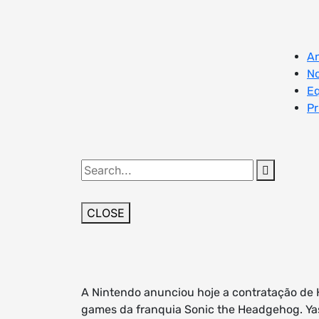
Skip
to
content
An
No
E
Pr
Search
for:
CLOSE
A Nintendo anunciou hoje a contratação de H
games da franquia Sonic the Headgehog. Yasu