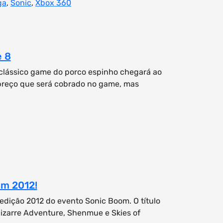
ga
,
Sonic
,
Xbox 360
e 8
clássico game do porco espinho chegará ao
preço que será cobrado no game, mas
om 2012!
 edição 2012 do evento Sonic Boom. O título
Bizarre Adventure, Shenmue e Skies of