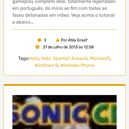
gameplay completo dele, totalmente legendado
em português, do início ao fim com todas as
fases detonadas em vídeo. Veja acima o tutorial
e abaixo…
3
Por Átila Graef
21 de julho de 2013 às 12:58
Tags:
Halo
,
Halo: Spartan Assault
,
Microsoft
,
Windows 8
,
Windows Phone