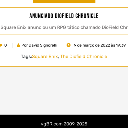
Anunciado DioField Chronicle
a Square Enix anunciou um RPG tático chamado DioField Chr
0
Por David Signorelli
9 de março de 2022 às 19:39
Tags:
Square Enix
,
The Diofield Chronicle
vgBR.com 2009-2025