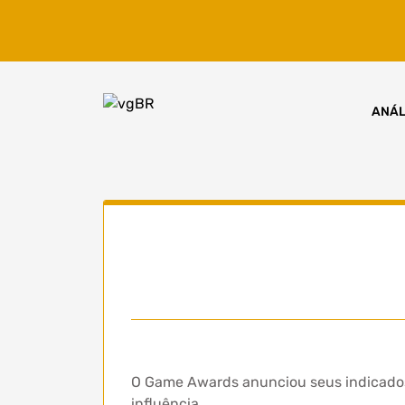
Skip
to
content
ANÁL
O Game Awards anunciou seus indicados 
influência.