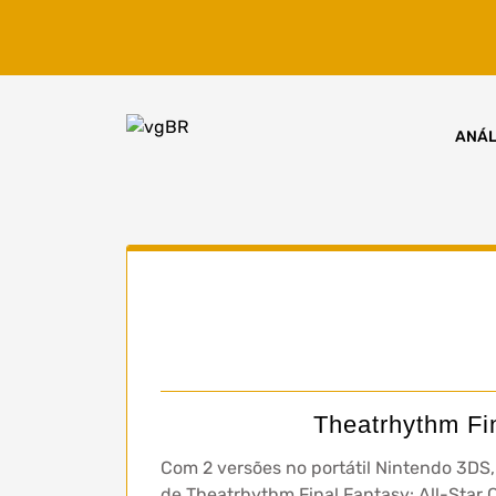
Skip
to
content
ANÁL
Theatrhythm Fin
Com 2 versões no portátil Nintendo 3DS
de Theatrhythm Final Fantasy: All-Star C