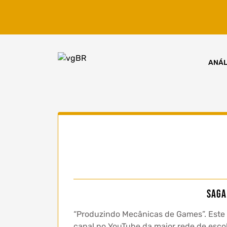
Skip
to
content
ANÁL
SAGA
“Produzindo Mecânicas de Games”. Este é 
canal no YouTube da maior rede de escol