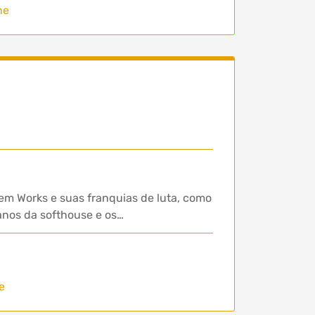
ne
em Works e suas franquias de luta, como
 anos da softhouse e os…
e