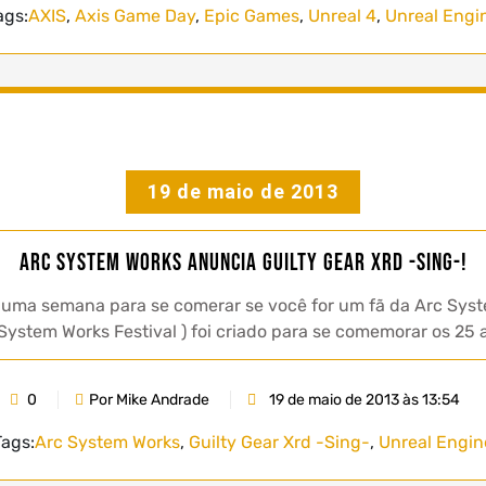
ags:
AXIS
,
Axis Game Day
,
Epic Games
,
Unreal 4
,
Unreal Engi
19 de maio de 2013
Arc System Works anuncia Guilty Gear Xrd -Sing-!
uma semana para se comerar se você for um fã da Arc Syst
c System Works Festival ) foi criado para se comemorar os 25
0
Por Mike Andrade
19 de maio de 2013 às 13:54
Tags:
Arc System Works
,
Guilty Gear Xrd -Sing-
,
Unreal Engin