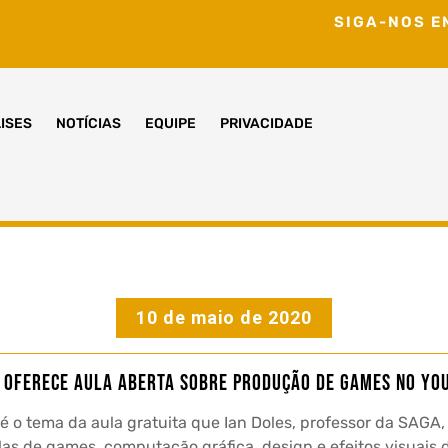
SIGA-NOS E
ISES
NOTÍCIAS
EQUIPE
PRIVACIDADE
10 de maio de 2020
 oferece aula aberta sobre produção de games no Yo
o tema da aula gratuita que Ian Doles, professor da SAGA, m
as de games, computação gráfica, design e efeitos visuais d