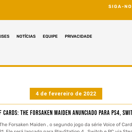
SIGA-NO
ISES
NOTÍCIAS
EQUIPE
PRIVACIDADE
4 de fevereiro de 2022
f Cards: The Forsaken Maiden anunciado para PS4, Swi
The Forsaken Maiden , o segundo jogo da série Voice of Car
. Ele será lançado para PlayStation 4 , Switch e PC via Ste