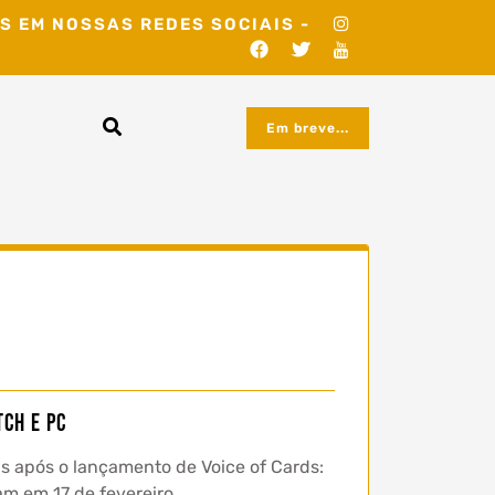
S EM NOSSAS REDES SOCIAIS -
Em breve...
tch e PC
ds após o lançamento de Voice of Cards:
am em 17 de fevereiro.