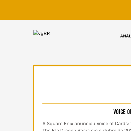
Skip
to
content
ANÁL
Voice o
A Square Enix anunciou Voice of Cards: 
The Isle Dragon Roars em outubro de 2021