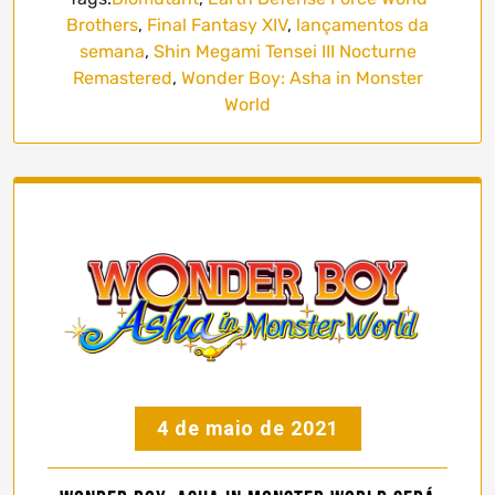
Brothers
,
Final Fantasy XIV
,
lançamentos da
semana
,
Shin Megami Tensei III Nocturne
Remastered
,
Wonder Boy: Asha in Monster
World
4 de maio de 2021