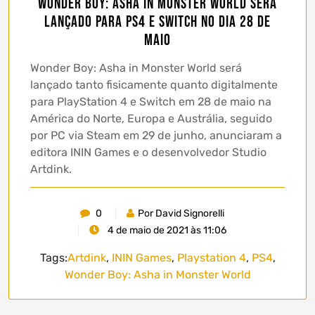
Wonder Boy: Asha in Monster World será
lançado para PS4 e Switch no dia 28 de
maio
Wonder Boy: Asha in Monster World será
lançado tanto fisicamente quanto digitalmente
para PlayStation 4 e Switch em 28 de maio na
América do Norte, Europa e Austrália, seguido
por PC via Steam em 29 de junho, anunciaram a
editora ININ Games e o desenvolvedor Studio
Artdink.
0
Por David Signorelli
4 de maio de 2021 às 11:06
Tags:
Artdink
,
ININ Games
,
Playstation 4
,
PS4
,
Wonder Boy: Asha in Monster World