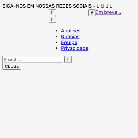
Skip
SIGA-NOS EM NOSSAS REDES SOCIAIS -
to
Em breve...
content
Análises
Notícias
Equipe
Privacidade
Search
for:
CLOSE