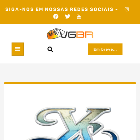
Skip
SIGA-NOS EM NOSSAS REDES SOCIAIS -
to
content
Em breve...