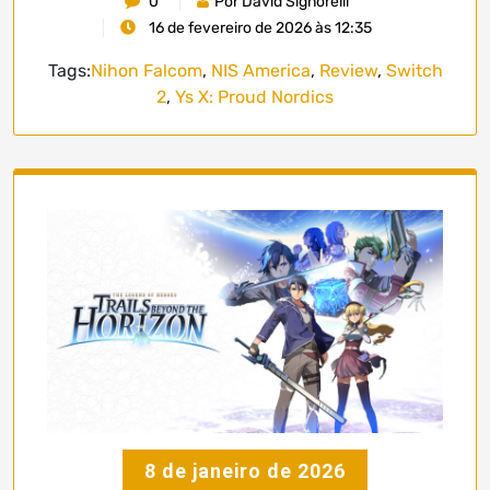
0
Por David Signorelli
16 de fevereiro de 2026 às 12:35
Tags:
Nihon Falcom
,
NIS America
,
Review
,
Switch
2
,
Ys X: Proud Nordics
8 de janeiro de 2026