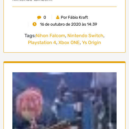
0
Por Fábio Kraft
16 de outubro de 2020 às 14:39
Tags:
Nihon Falcom
,
Nintendo Switch
,
Playstation 4
,
Xbox ONE
,
Ys Origin