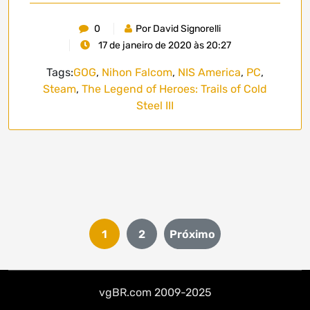
0
Por David Signorelli
17 de janeiro de 2020 às 20:27
Tags:
GOG
,
Nihon Falcom
,
NIS America
,
PC
,
Steam
,
The Legend of Heroes: Trails of Cold
Steel III
Paginação
1
2
Próximo
de
posts
vgBR.com 2009-2025