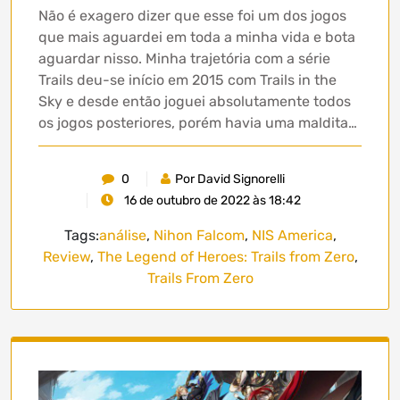
Não é exagero dizer que esse foi um dos jogos
que mais aguardei em toda a minha vida e bota
aguardar nisso. Minha trajetória com a série
Trails deu-se início em 2015 com Trails in the
Sky e desde então joguei absolutamente todos
os jogos posteriores, porém havia uma maldita…
0
Por David Signorelli
16 de outubro de 2022 às 18:42
Tags:
análise
,
Nihon Falcom
,
NIS America
,
Review
,
The Legend of Heroes: Trails from Zero
,
Trails From Zero