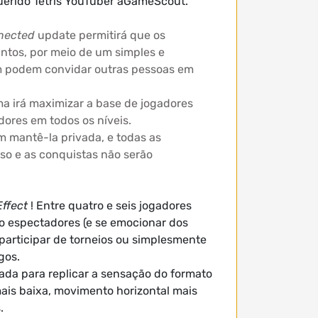
uerido Tetris YouTuber aGameScout.
nnected
update permitirá que os
ntos, por meio de um simples e
bém podem convidar outras pessoas em
ma irá maximizar a base de jogadores
ores em todos os níveis.
m mantê-la privada, e todas as
so e as conquistas não serão
Effect
! Entre quatro e seis jogadores
o espectadores (e se emocionar dos
participar de torneios ou simplesmente
gos.
da para replicar a sensação do formato
is baixa, movimento horizontal mais
.