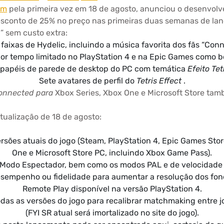
am
pela primeira vez em 18 de agosto, anunciou o desenvo
sconto de 25% no preço nas primeiras duas semanas de lan
” sem custo extra:
faixas de Hydelic, incluindo a música favorita dos fãs “Con
or tempo limitado no PlayStation 4 e na Epic Games como 
papéis de parede de desktop do PC com temática
Efeito Tet
Sete avatares de perfil do
Tetris Effect
.
 Connected para
Xbox Series, Xbox One e Microsoft Store ta
tualização de 18 de agosto:
rsões atuais do jogo (Steam, PlayStation 4, Epic Games Store
One e Microsoft Store PC, incluindo Xbox Game Pass).
Modo Espectador, bem como os modos PAL e de velocidade “L
sempenho ou fidelidade para aumentar a resolução dos fon
Remote Play disponível na versão PlayStation 4.
todas as versões do jogo para recalibrar matchmaking entre
(FYI SR atual será imortalizado no site do jogo).