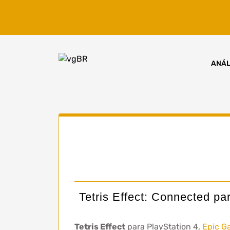
Skip
to
content
ANÁL
Tetris Effect: Connected p
Tetris Effect
para PlayStation 4,
Epic G