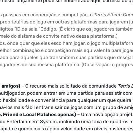
o neste lançamento pode ser encontrado aqui, cortesia do q
as pessoas em cooperação e competição, o
Tetris Effect: Co
roprietários do jogo em outras plataformas para jogarem ju
ígitos “ID da sala ”Código. (É claro que os jogadores tam
eio do sistema de convite nativo dessa plataforma.)
os, onde quer que eles escolham jogar, o jogo multiplatafor
elhor combinação e competição mais equivalente para jogad
tada para aqueles que transmitem suas partidas que deseja
 jogadores de sua mesma plataforma. (Observação: o progres
e amigos)
– O recurso mais solicitado da comunidade
Tetris 
ltijogador, podem entrar em uma partida para assistir com
o flexibilidade e conveniência para qualquer um que queira 
ná-los mais fácil entrar e sair de jogos com um grupo de ami
e, Friend e Local Matches apenas)
– Uma nova opção projeta
do Entertainment System, incluindo uma taxa de quadros ma
rápido e queda mais rápida velocidade em níveis posteriores