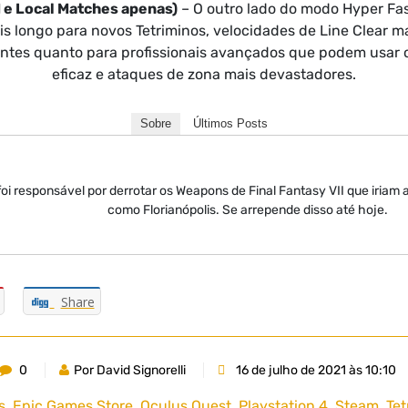
d e Local Matches apenas)
– O outro lado do modo Hyper Fast
s longo para novos Tetriminos, velocidades de Line Clear m
iciantes quanto para profissionais avançados que podem usa
eficaz e ataques de zona mais devastadores.
Sobre
Últimos Posts
oi responsável por derrotar os Weapons de Final Fantasy VII que iriam 
como Florianópolis. Se arrepende disso até hoje.
Share
0
Por David Signorelli
16 de julho de 2021 às 10:10
s
,
Epic Games Store
,
Oculus Quest
,
Playstation 4
,
Steam
,
Tet