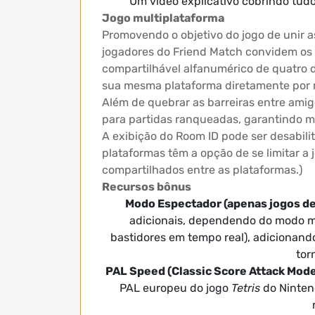
Um vídeo explicativo cobrindo tud
Jogo multiplataforma
Promovendo o objetivo do jogo de unir 
jogadores do Friend Match convidem os p
compartilhável alfanumérico de quatro d
sua mesma plataforma diretamente por m
Além de quebrar as barreiras entre amig
para partidas ranqueadas, garantindo m
A exibição do Room ID pode ser desabili
plataformas têm a opção de se limitar a
compartilhados entre as plataformas.)
Recursos bônus
Modo Espectador (apenas jogos d
adicionais, dependendo do modo mu
bastidores em tempo real), adicionand
tor
PAL Speed ​​(Classic Score Attack Mod
PAL europeu do jogo
Tetris
do Ninten