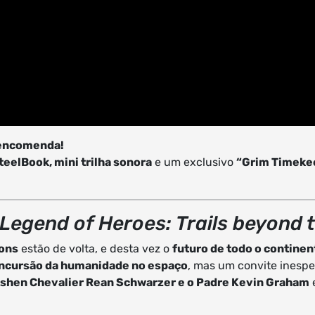
é-encomenda!
SteelBook, mini trilha sonora
e um exclusivo
“Grim Timekee
Legend of Heroes: Trails beyond 
ions
estão de volta, e desta vez o
futuro de todo o contine
incursão da humanidade no espaço
, mas um convite inesp
Ashen Chevalier Rean Schwarzer e o Padre Kevin Graham
e