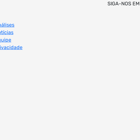
SIGA-NOS EM
álises
tícias
quipe
ivacidade