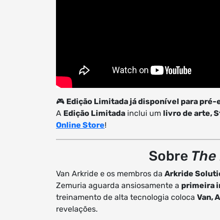
🎮
Edição Limitada já disponível para pr
A
Edição Limitada
inclui um
livro de arte, 
Online Store
!
Sobre
The 
Van Arkride e os membros da
Arkride Solut
Zemuria aguarda ansiosamente a
primeira 
treinamento de alta tecnologia coloca
Van, 
revelações.