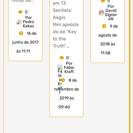
horas de…
0
em 13
Por
Sentiels:
David
0
Signor
Aegis
Por
elli
Pedro
Rim apelida
Kakaz
9 de
do de “Key
16 de
agosto de
to the
junho de 2017
2018 às
Truth”.…
às 11:11
11:58
0
Por
Fábio
Kraft
8 de
novembro de
2019 às
09:40