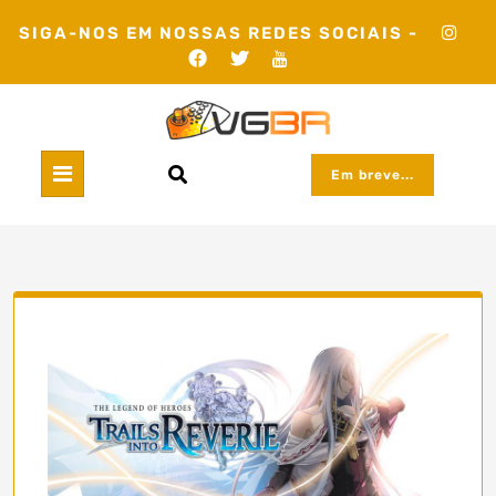
Skip
SIGA-NOS EM NOSSAS REDES SOCIAIS -
to
content
Em breve...