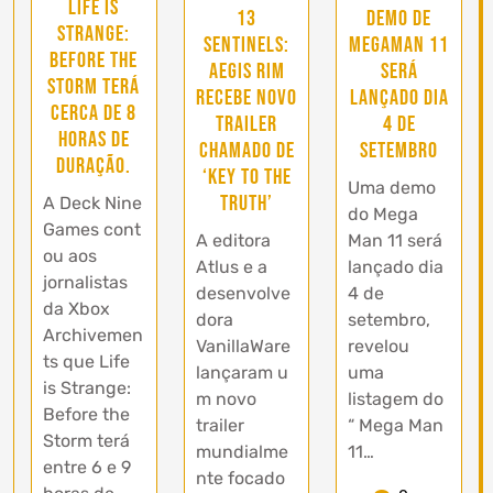
Life is
13
Demo de
Strange:
Sentinels:
Megaman 11
Before the
Aegis Rim
será
Storm terá
recebe novo
lançado dia
cerca de 8
trailer
4 de
horas de
chamado de
Setembro
duração.
‘Key to the
Uma demo
Truth’
A Deck Nine
do Mega
Games cont
A editora
Man 11 será
ou aos
Atlus e a
lançado dia
jornalistas
desenvolve
4 de
da Xbox
dora
setembro,
Archivemen
VanillaWare
revelou
ts que Life
lançaram u
uma
is Strange:
m novo
listagem do
Before the
trailer
“ Mega Man
Storm terá
mundialme
11…
entre 6 e 9
nte focado