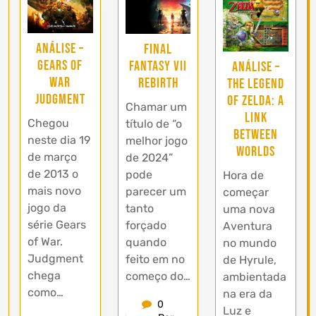
Análise –
Final
Gears of
Fantasy VII
Análise –
War
Rebirth
The Legend
Judgment
Of Zelda: A
Chamar um
Link
Chegou
título de “o
Between
neste dia 19
melhor jogo
Worlds
de março
de 2024”
de 2013 o
pode
Hora de
mais novo
parecer um
começar
jogo da
tanto
uma nova
série Gears
forçado
Aventura
of War.
quando
no mundo
Judgment
feito em no
de Hyrule,
chega
começo do…
ambientada
como…
na era da
0
Luz e