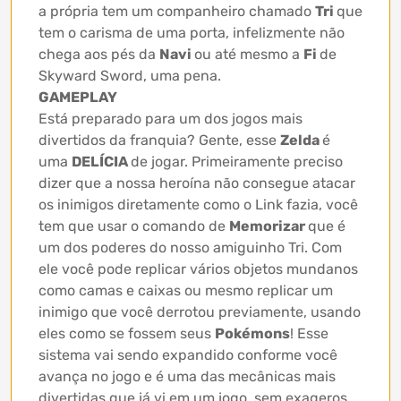
a própria tem um companheiro chamado
Tri
que
tem o carisma de uma porta, infelizmente não
chega aos pés da
Navi
ou até mesmo a
Fi
de
Skyward Sword, uma pena.
GAMEPLAY
Está preparado para um dos jogos mais
divertidos da franquia? Gente, esse
Zelda
é
uma
DELÍCIA
de jogar. Primeiramente preciso
dizer que a nossa heroína não consegue atacar
os inimigos diretamente como o Link fazia, você
tem que usar o comando de
Memorizar
que é
um dos poderes do nosso amiguinho Tri. Com
ele você pode replicar vários objetos mundanos
como camas e caixas ou mesmo replicar um
inimigo que você derrotou previamente, usando
eles como se fossem seus
Pokémons
! Esse
sistema vai sendo expandido conforme você
avança no jogo e é uma das mecânicas mais
divertidas que já vi em um jogo, sem exageros.