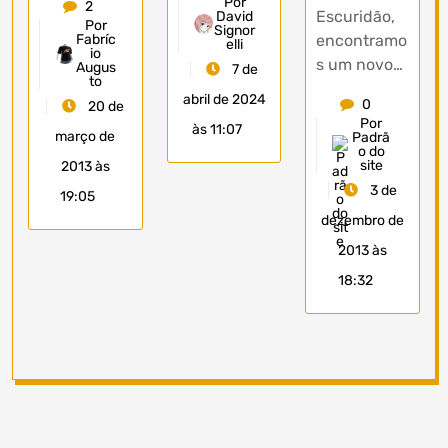
Por
2
Escuridão,
David
Por
Signor
encontramo
Fabríc
elli
io
s um novo…
Augus
7 de
to
abril de 2024
0
20 de
Por
às 11:07
março de
Padrã
o do
site
2013 às
3 de
19:05
dezembro de
2013 às
18:32