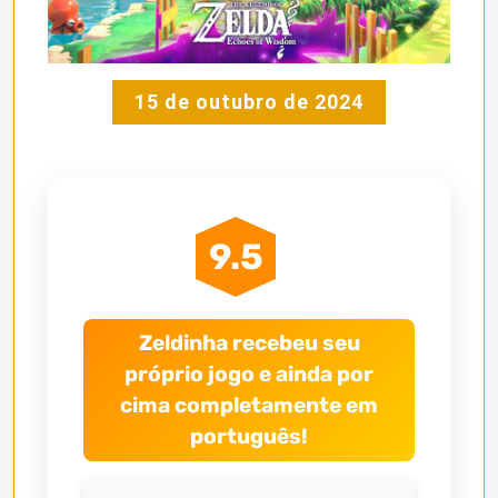
15 de outubro de 2024
9.5
Zeldinha recebeu seu
próprio jogo e ainda por
cima completamente em
português!