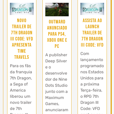
Novo
Assista ao
Outward
trailer de
Launch
anunciado
7th Dragon
Trailer de
para PS4,
III Code: VFD
7th Dragon
Xbox One e
apresenta
III Code: VFD
PC
Time
Com
A publisher
Travels
lançamento
Deep Silver
Para os fãs
programado
e o
da franquia
nos Estados
desenvolve
7th Dragon,
Unidos para
dor de Nine
a Sega of
a próxima
Dots Studio
America
Terça-feira,
junto com a
liberou um
o RPG 7th
Maximum
novo trailer
Dragon III
Games,
de 7th
Code: VFD
anunciaram