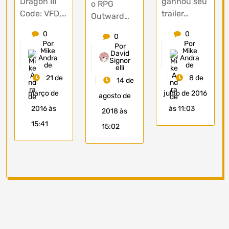
Dragon III
ganhou seu
o RPG
Code: VFD,…
trailer…
Outward…
0
0
0
Por
Por
Por
Mike
Mike
David
Andra
Andra
Signor
de
de
elli
21 de
8 de
14 de
março de
julho de 2016
agosto de
2016 às
às 11:03
2018 às
15:41
15:02