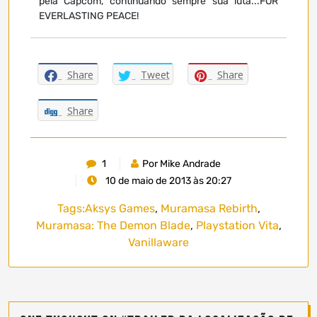
pela Capcom, continuando sempre sua luta...FOR
EVERLASTING PEACE!
Share
Tweet
Share
Share
1
Por Mike Andrade
10 de maio de 2013 às 20:27
Tags:
Aksys Games
,
Muramasa Rebirth
,
Muramasa: The Demon Blade
,
Playstation Vita
,
Vanillaware