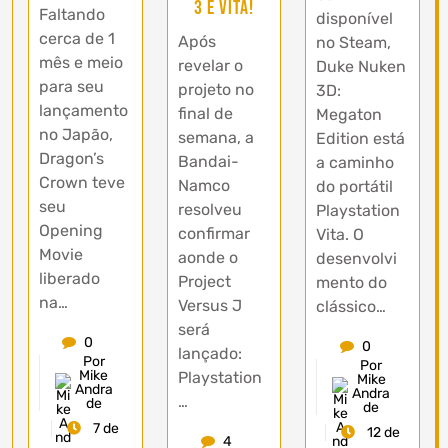
3 e Vita!
Faltando
disponível
cerca de 1
Após
no Steam,
mês e meio
revelar o
Duke Nuken
para seu
projeto no
3D:
lançamento
final de
Megaton
no Japão,
semana, a
Edition está
Dragon’s
Bandai-
a caminho
Crown teve
Namco
do portátil
seu
resolveu
Playstation
Opening
confirmar
Vita. O
Movie
aonde o
desenvolvi
liberado
Project
mento do
na…
Versus J
clássico…
será
0
0
lançado:
Por
Por
Mike
Playstation
Mike
Andra
Andra
…
de
de
7 de
12 de
4