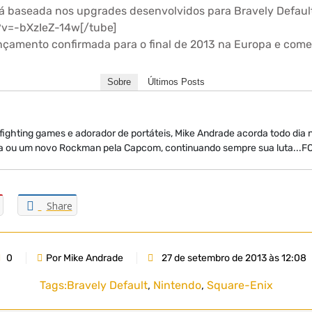
á baseada nos upgrades desenvolvidos para Bravely Default
v=-bXzIeZ-14w[/tube]
nçamento confirmada para o final de 2013 na Europa e come
Sobre
Últimos Posts
 fighting games e adorador de portáteis, Mike Andrade acorda todo dia
a ou um novo Rockman pela Capcom, continuando sempre sua luta...
Share
0
Por Mike Andrade
27 de setembro de 2013 às 12:08
Tags:
Bravely Default
,
Nintendo
,
Square-Enix