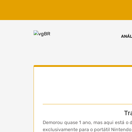
Skip
to
content
ANÁL
Tr
Demorou quase 1 ano, mas aqui está o d
exclusivamente para o portátil Nintendo