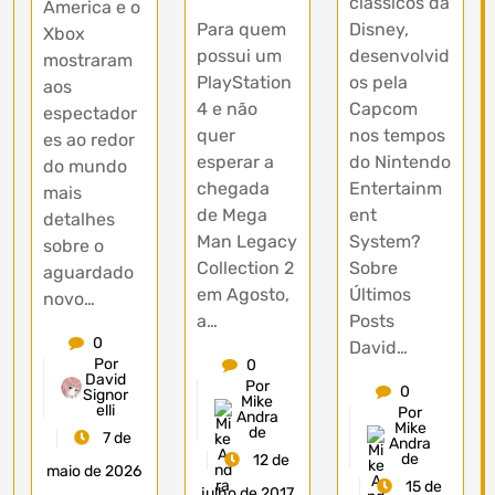
clássicos da
America e o
Para quem
Disney,
Xbox
possui um
desenvolvid
mostraram
PlayStation
os pela
aos
4 e não
Capcom
espectador
quer
nos tempos
es ao redor
esperar a
do Nintendo
do mundo
chegada
Entertainm
mais
de Mega
ent
detalhes
Man Legacy
System?
sobre o
Collection 2
Sobre
aguardado
em Agosto,
Últimos
novo…
a…
Posts
0
David…
Por
0
David
Por
0
Signor
Mike
elli
Por
Andra
Mike
de
7 de
Andra
de
12 de
maio de 2026
15 de
julho de 2017