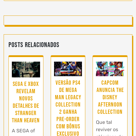
Posts Relacionados
Versão PS4
Capcom
SEGA e Xbox
de Mega
anuncia The
revelam
Man Legacy
Disney
novos
Collection
Afternoon
detalhes de
2 ganha
Collection
STRANGER
pre-order
THAN HEAVEN
Que tal
com bônus
reviver os
A SEGA of
exclusivo