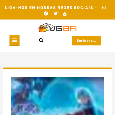
Skip
SIGA-NOS EM NOSSAS REDES SOCIAIS -
to
content
Em breve...