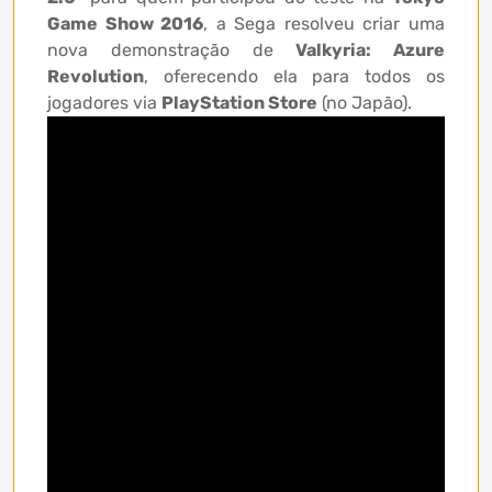
Game Show 2016
, a Sega resolveu criar uma
nova demonstração de
Valkyria: Azure
Revolution
, oferecendo ela para todos os
jogadores via
PlayStation Store
(no Japão).