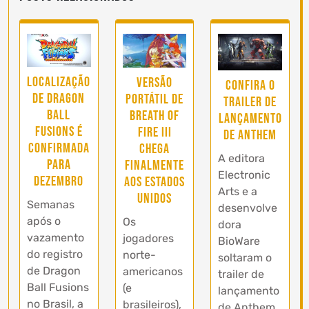
Localização
Versão
Confira o
de Dragon
portátil de
trailer de
Ball
Breath of
lançamento
Fusions é
Fire III
de Anthem
confirmada
chega
A editora
para
finalmente
Electronic
Dezembro
aos Estados
Arts e a
Unidos
Semanas
desenvolve
após o
Os
dora
vazamento
jogadores
BioWare
do registro
norte-
soltaram o
de Dragon
americanos
trailer de
Ball Fusions
(e
lançamento
no Brasil, a
brasileiros),
de Anthem.