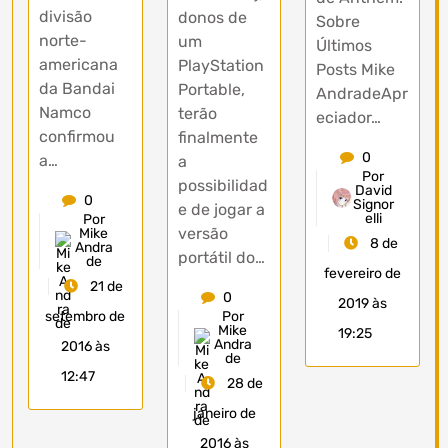
divisão
donos de
Sobre
norte-
um
Últimos
americana
PlayStation
Posts Mike
da Bandai
Portable,
AndradeApr
Namco
terão
eciador…
confirmou
finalmente
0
a…
a
Por
possibilidad
David
0
Signor
e de jogar a
elli
Por
versão
Mike
8 de
Andra
portátil do…
de
fevereiro de
21 de
0
2019 às
setembro de
Por
Mike
19:25
Andra
2016 às
de
12:47
28 de
janeiro de
2016 às