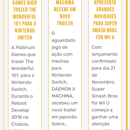
apresenta
MACHINA
Games quer
grandes
recebe um
trazer The
novidades
novo
Wonderful
para Super
trailer
101 para o
Smash Bros.
Nintendo
O
for Wii U
Switch
aguardado
Com
jogo de
A Platinum
lançamento
ação com
Games que
confirmado
mechas
trazer The
para dia 21
para
Wonderful
de
Nintendo
101, para o
Novembro,
Switch,
Nintendo
Super
DAEMON X
Switch.
Smash Bros
MACHINA,
Durante o
for Wii U
recebeu um
Reboot
começa a
novo trailer
Develop
ganhar uma
em japonês.
2018 na
atenção
Sobre…
Croácia,