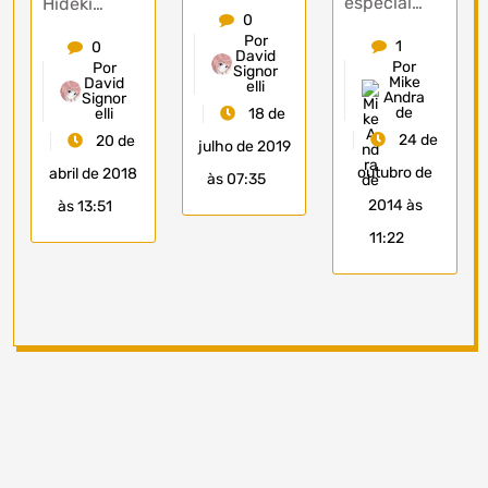
especial…
Hideki…
0
Por
1
0
David
Por
Por
Signor
Mike
David
elli
Andra
Signor
de
elli
18 de
24 de
20 de
julho de 2019
outubro de
abril de 2018
às 07:35
2014 às
às 13:51
11:22