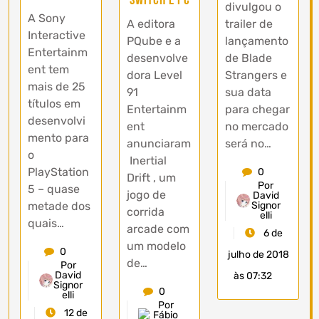
Switch e PC
divulgou o
A Sony
A editora
trailer de
Interactive
PQube e a
lançamento
Entertainm
desenvolve
de Blade
ent tem
dora Level
Strangers e
mais de 25
91
sua data
títulos em
Entertainm
para chegar
desenvolvi
ent
no mercado
mento para
anunciaram
será no…
o
Inertial
PlayStation
0
Drift , um
Por
5 – quase
jogo de
David
metade dos
Signor
corrida
elli
quais…
arcade com
6 de
um modelo
0
julho de 2018
de…
Por
David
às 07:32
Signor
0
elli
Por
12 de
Fábio