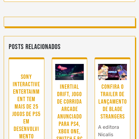
Posts Relacionados
Sony
Interactive
Inertial
Confira o
Entertainm
Drift, jogo
trailer de
ent tem
de corrida
lançamento
mais de 25
arcade
de Blade
jogos de PS5
anunciado
Strangers
em
para PS4,
A editora
desenvolvi
Xbox One,
Nicalis
mento