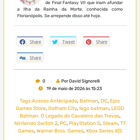
de Final Fantasy VII que iriam afundar
a Ilha da Rainha da Morte, conhecida como
Florianópolis. Se arrepende disso até hoje.
Share
Tweet
Share
Share
0
Por David Signorelli
19 de maio de 2026 às 15:23
Tags:
Acesso Antecipado
,
Batman
,
DC
,
Epic
Games Store
,
Gotham City
,
lego batman
,
LEGO
Batman: O Legado do Cavaleiro das Trevas
,
Nintendo Switch 2
,
PC
,
PlayStation 5
,
Steam
,
TT
Games
,
Warner Bros. Games
,
Xbox Series X|S