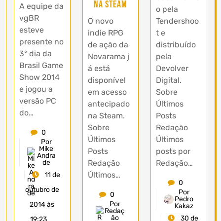
na Steam
A equipe da
o pela
vgBR
O novo
Tendershoo
esteve
indie RPG
t e
presente no
de ação da
distribuído
3º dia da
Novarama j
pela
Brasil Game
á está
Devolver
Show 2014
disponível
Digital.
e jogou a
em acesso
Sobre
versão PC
antecipado
Últimos
do…
na Steam.
Posts
Sobre
Redação
0
Últimos
Últimos
Por
Mike
Posts
posts por
Andra
Redação
de
Redação…
Últimos…
11 de
0
outubro de
Por
0
Pedro
Por
2014 às
Kakaz
Redaç
ão
30 de
19:23