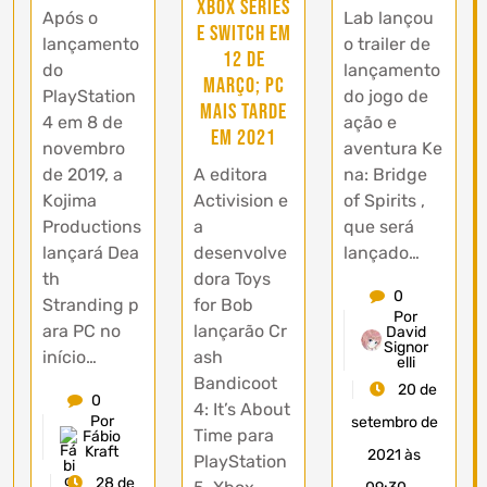
Xbox Series
Após o
Lab lançou
e Switch em
lançamento
o trailer de
12 de
do
lançamento
março; PC
PlayStation
do jogo de
mais tarde
4 em 8 de
ação e
em 2021
novembro
aventura Ke
de 2019, a
A editora
na: Bridge
Kojima
Activision e
of Spirits ,
Productions
a
que será
lançará Dea
desenvolve
lançado…
th
dora Toys
0
Stranding p
for Bob
Por
ara PC no
lançarão Cr
David
Signor
início…
ash
elli
Bandicoot
20 de
0
4: It’s About
Por
setembro de
Time para
Fábio
Kraft
2021 às
PlayStation
28 de