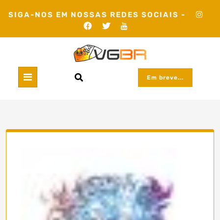
Skip
SIGA-NOS EM NOSSAS REDES SOCIAIS -
to
content
Em breve...