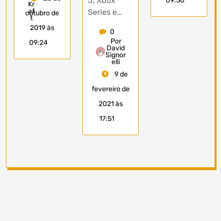
5, Xbox
09:30
Series e…
outubro de
2019 às
0
Por
09:24
David
Signor
elli
9 de
fevereiro de
2021 às
17:51