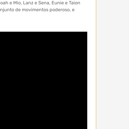
oah e Mio, Lanz e Sena, Eunie e Taion
njunto de movimentos poderoso, e