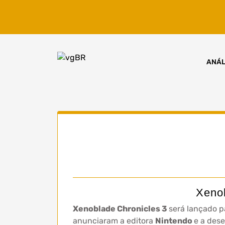
Skip
to
content
ANÁL
Xenob
Xenoblade Chronicles 3
será lançado p
anunciaram a editora
Nintendo
e a des