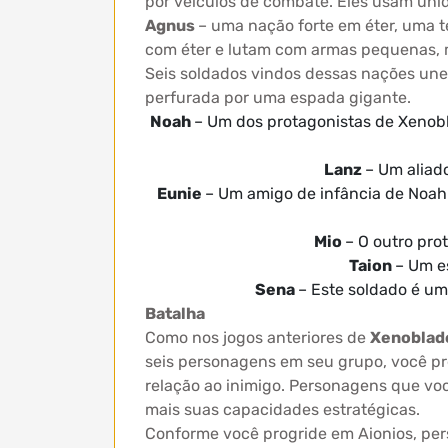
por veículos de combate. Eles usam un
Agnus
– uma nação forte em éter, uma 
com éter e lutam com armas pequenas, 
Seis soldados vindos dessas nações une
perfurada por uma espada gigante.
Noah
– Um dos protagonistas de Xenobl
Lanz
– Um alia
Eunie
– Um amigo de infância de Noah 
Mio
– O outro pro
Taion
– Um es
Sena
– Este soldado é um
Batalha
Como nos jogos anteriores de
Xenoblad
seis personagens em seu grupo, você pr
relação ao inimigo. Personagens que v
mais suas capacidades estratégicas.
Conforme você progride em Aionios, per