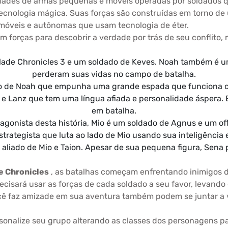
idades de armas pequenas e móveis operadas por soldados 
tecnologia mágica. Suas forças são construídas em torno d
móveis e autônomas que usam tecnologia de éter.
m forças para descobrir a verdade por trás de seu conflito
ade Chronicles 3 e um soldado de Keves. Noah também é um
perderam suas vidas no campo de batalha.
do de Noah que empunha uma grande espada que funciona 
e Lanz que tem uma língua afiada e personalidade áspera. El
em batalha.
tagonista desta história, Mio é um soldado de Agnus e um o
trategista que luta ao lado de Mio usando sua inteligência 
 aliado de Mio e Taion. Apesar de sua pequena figura, Sena p
e Chronicles
, as batalhas começam enfrentando inimigos 
ecisará usar as forças de cada soldado a seu favor, levand
ocê faz amizade em sua aventura também podem se juntar a
sonalize seu grupo alterando as classes dos personagens p