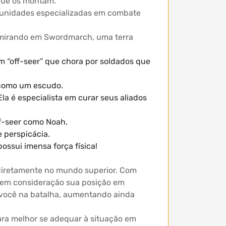
que os montam.
e unidades especializadas em combate
, mirando em Swordmarch, uma terra
 “off-seer” que chora por soldados que
como um escudo.
a é especialista em curar seus aliados
ff-seer como Noah.
e perspicácia.
ossui imensa força física!
diretamente no mundo superior. Com
o em consideração sua posição em
 você na batalha, aumentando ainda
ara melhor se adequar à situação em