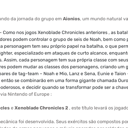
 fundo da jornada do grupo em
Aionios
, um mundo natural va
– Como nos jogos Xenoblade Chronicles anteriores , as bat
adores podem controlar o grupo de seis de Noah, bem como 
a personagem tem seu próprio papel na batalha, o que permi
ghter, especializado em ataques de curto alcance, enquan
s. Assim, cada personagem tem sua própria classe com seus 
ores podem mudar as classes dos personagens, criando um g
ares de tag-team – Noah e Mio, Lanz e Sena, Eunie e Taion –
es então se combinarão em uma forma gigante chamada Ouro
derosos, e decidir quando se transformar pode ser a chav
 via Nintendo of Europe :
cles
e
Xenoblade Chronicles 2
, este título levará os joga
ecânica foi desenvolvida. Seus exércitos são compostos p