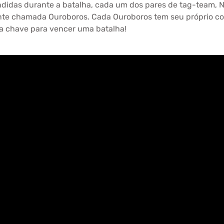
didas durante a batalha, cada um dos pares de tag-team, N
te chamada Ouroboros. Cada Ouroboros tem seu próprio co
 a chave para vencer uma batalha!