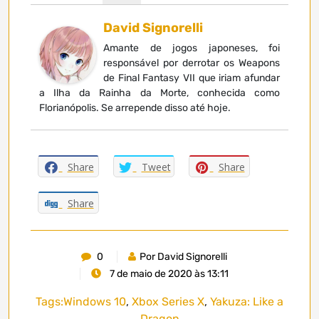
David Signorelli
Amante de jogos japoneses, foi
responsável por derrotar os Weapons
de Final Fantasy VII que iriam afundar
a Ilha da Rainha da Morte, conhecida como
Florianópolis. Se arrepende disso até hoje.
Share
Tweet
Share
Share
0
Por David Signorelli
7 de maio de 2020 às 13:11
Tags:
Windows 10
,
Xbox Series X
,
Yakuza: Like a
Dragon