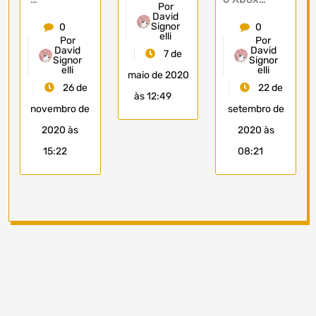
Por
David
Signor
0
0
elli
Por
Por
David
David
7 de
Signor
Signor
elli
elli
maio de 2020
26 de
22 de
às 12:49
novembro de
setembro de
2020 às
2020 às
15:22
08:21