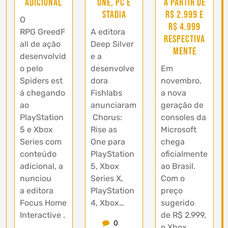
adicional
One, PC e
a partir de
Stadia
R$ 2.999 e
O
R$ 4.999
RPG GreedF
A editora
respectiva
all de ação
Deep Silver
mente
desenvolvid
e a
o pelo
desenvolve
Em
Spiders est
dora
novembro,
á chegando
Fishlabs
a nova
ao
anunciaram
geração de
PlayStation
Chorus:
consoles da
5 e Xbox
Rise as
Microsoft
Series com
One para
chega
conteúdo
PlayStation
oficialmente
adicional, a
5, Xbox
ao Brasil.
nunciou
Series X,
Com o
a editora
PlayStation
preço
Focus Home
4, Xbox…
sugerido
Interactive .
de R$ 2.999,
0
…
o Xbox…