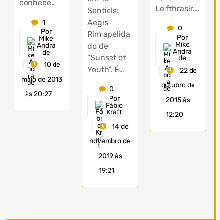
conhece…
Leifthrasir.…
Sentiels:
Aegis
1
0
Por
Rim apelida
Por
Mike
Mike
Andra
do de
Andra
de
“Sunset of
de
10 de
Youth”. É…
22 de
maio de 2013
outubro de
0
às 20:27
Por
2015 às
Fábio
Kraft
12:20
14 de
novembro de
2019 às
19:21