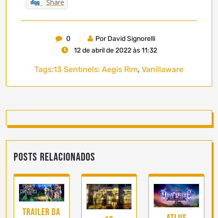
Share
0
Por David Signorelli
12 de abril de 2022 às 11:32
Tags:
13 Sentinels: Aegis Rim
,
Vanillaware
Posts Relacionados
Trailer da