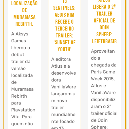
Atlus
13
localização
libera o 2º
Sentinels:
de
trailer
Aegis Rim
Muramasa
oficial de
recebe o
Rebirth.
Odin
terceiro
Sphere:
A Aksys
trailer:
Leifthrasir
Games
‘Sunset of
liberou o
Youth’
Aproveitan
debut
do a
A editora
trailer da
chegada da
Atlus e a
versão
Paris Game
desenvolve
localizada
Week 2015,
dora
de
Atlus e
VanillaWare
Muramasa
VanillaWare
lançaram u
Rebirth
disponibiliz
m novo
para
aram o 2º
trailer
Playstation
trailer oficial
mundialme
Vita. Para
de Odin
nte focado
quem não
Sphere:
em 13