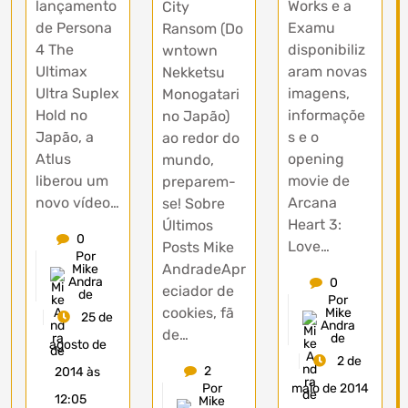
lançamento
Works e a
City
de Persona
Examu
Ransom (Do
4 The
disponibiliz
wntown
Ultimax
aram novas
Nekketsu
Ultra Suplex
imagens,
Monogatari
Hold no
informaçõe
no Japão)
Japão, a
s e o
ao redor do
Atlus
opening
mundo,
liberou um
movie de
preparem-
novo vídeo…
Arcana
se! Sobre
Heart 3:
Últimos
0
Love…
Posts Mike
Por
AndradeApr
Mike
Andra
0
eciador de
de
Por
cookies, fã
Mike
25 de
Andra
de…
de
agosto de
2 de
2
2014 às
maio de 2014
Por
12:05
Mike