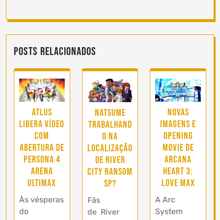
Posts Relacionados
Atlus
Novas
Natsume
libera vídeo
imagens e
trabalhand
com
opening
o na
abertura de
movie de
localização
Persona 4
Arcana
de River
Arena
Heart 3:
City Ransom
Ultimax
Love Max
SP?
Às vésperas
A Arc
Fãs
do
System
de River