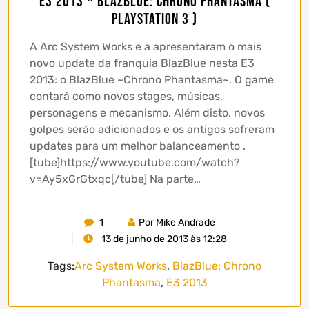
E3 2013 * BlazBlue: Chrono Phantasma (
Playstation 3 )
A Arc System Works e a apresentaram o mais
novo update da franquia BlazBlue nesta E3
2013: o BlazBlue ~Chrono Phantasma~. O game
contará como novos stages, músicas,
personagens e mecanismo. Além disto, novos
golpes serão adicionados e os antigos sofreram
updates para um melhor balanceamento .
[tube]https://www.youtube.com/watch?
v=Ay5xGrGtxqc[/tube] Na parte…
1
Por Mike Andrade
13 de junho de 2013 às 12:28
Tags:
Arc System Works
,
BlazBlue: Chrono
Phantasma
,
E3 2013