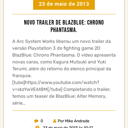
23 de maio de 2013
Novo trailer de BlazBlue: Chrono
Phantasma.
A Arc System Works liberou um novo trailer da
versão Playstation 3 do fighting game 2D
BlazBlue: Chrono Phantasma. O vídeo apresenta
novas caras, como Kagura Mutsuki and Yuki
Terumi, além do retorno do elenco principal da
franquia.
[tube]https://www.youtube.com/watch?
v=skzYwVE6tBM[/tube] Completando o trailer,
temos um teaser de BlazBlue: Alter Memory,
série…
0
Por Mike Andrade
23 de maio de 2013 às 10:17