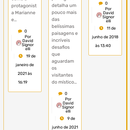
0
detalha um
protagonist
Por
pouco mais
a Marianne
David
Signor
das
e…
elli
belíssimas
11 de
0
paisagens e
Por
junho de 2018
incríveis
David
Signor
às 13:40
desafios
elli
que
19 de
aguardam
janeiro de
os
2021 às
visitantes
do místico…
16:19
0
Por
David
Signor
elli
9 de
junho de 2021