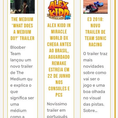
The Medium
E3 2018:
Alex Kidd in
‘What Does
Novo
Miracle
a Medium
trailer de
World DX
Do?’ trailer
Team Sonic
chega antes
Racing
Bloober
ao Brasil,
Team
O trailer traz
aguardado
lançou um
mais
remake
novo trailer
novidades
estreia em
de The
sobre como
22 de junho
Medium qu
vai ser o
nos
e explica o
jogo e uma
consoles e
que
boa olhada
PCs
significa ser
no visual
Novíssimo
uma
das pistas.
trailer em
médium
Sobre…
português
como a