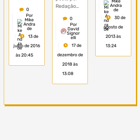
Mike
Andra
Redação…
0
de
Por
30 de
0
Mike
Andra
Por
agosto de
de
David
Signor
13 de
2013 às
elli
17 de
julho de 2016
13:24
dezembro de
às 20:45
2018 às
13:08