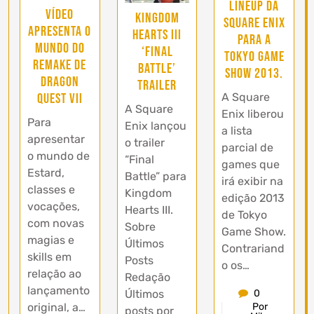
Lineup da
Vídeo
Kingdom
Square Enix
apresenta o
Hearts III
para a
mundo do
‘Final
Tokyo Game
remake de
Battle’
Show 2013.
Dragon
trailer
Quest VII
A Square
A Square
Enix liberou
Para
Enix lançou
a lista
apresentar
o trailer
parcial de
o mundo de
“Final
games que
Estard,
Battle” para
irá exibir na
classes e
Kingdom
edição 2013
vocações,
Hearts III.
de Tokyo
com novas
Sobre
Game Show.
magias e
Últimos
Contrariand
skills em
Posts
o os…
relação ao
Redação
lançamento
Últimos
0
original, a…
Por
posts por