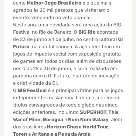
como
Melhor Jogo Brasileiro
e o que mais
agradou às 20 mil pessoas que visitaram o
evento, vencendo no voto popular.
Neste ano, uma novidade será uma ação do BIG
Festival no Rio de Janeiro. O
BIG Rio
acontece
de 23 de junho a 1 de julho, no centro cultural
Oi
Futuro
, na capital carioca. A ação terá foco em
jogos de impacto social com exposição gratuita
de games em todos os dias, além de discussões
nos dias 29 e 30 de junho, e será realizada em
parceria com o Oi Futuro, instituto de inovação
e criatividade da Oi.
O
BIG Festival
é a principal vitrine para os jogos
independentes na América Latina e já premiou
títulos consagrados de todo o globo nas cinco
edições anteriores, incluindo
SUPERHOT, This
War of Mine, Gorogoa
e
Nom Nom Galaxy
,
além
dos brasileiros
Horizon Chase World Tour
,
Toren
e
Aritana e a Pena da Arpia
.