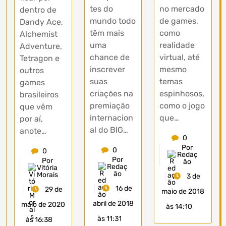
tes do
no mercado
dentro de
mundo todo
de games,
Dandy Ace,
têm mais
como
Alchemist
uma
realidade
Adventure,
chance de
virtual, até
Tetragon e
inscrever
mesmo
outros
suas
temas
games
criações na
espinhosos,
brasileiros
premiação
como o jogo
que vêm
internacion
que…
por aí,
al do BIG…
anote…
0
Por
0
0
Redaç
Por
Por
ão
Redaç
Vitória
ão
Morais
3 de
16 de
29 de
maio de 2018
abril de 2018
maio de 2020
às 14:10
às 11:31
às 16:38