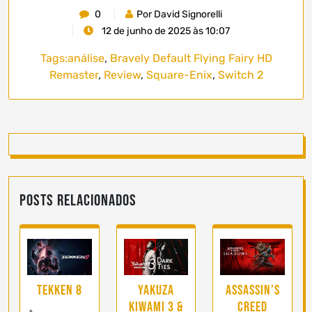
0
Por David Signorelli
12 de junho de 2025 às 10:07
Tags:
análise
,
Bravely Default Flying Fairy HD
Remaster
,
Review
,
Square-Enix
,
Switch 2
Posts Relacionados
Tekken 8
Yakuza
Assassin’s
Kiwami 3 &
Creed