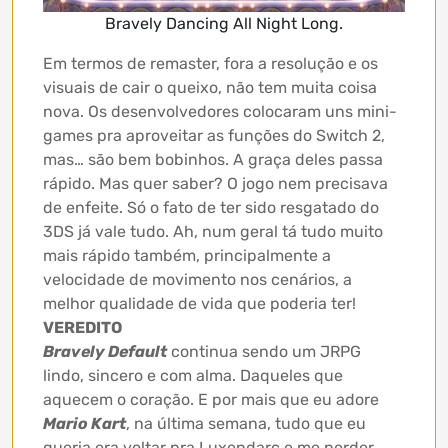
Bravely Dancing All Night Long.
Em termos de remaster, fora a resolução e os
visuais de cair o queixo, não tem muita coisa
nova. Os desenvolvedores colocaram uns mini-
games pra aproveitar as funções do Switch 2,
mas… são bem bobinhos. A graça deles passa
rápido. Mas quer saber? O jogo nem precisava
de enfeite. Só o fato de ter sido resgatado do
3DS já vale tudo. Ah, num geral tá tudo muito
mais rápido também, principalmente a
velocidade de movimento nos cenários, a
melhor qualidade de vida que poderia ter!
VEREDITO
Bravely Default
continua sendo um JRPG
lindo, sincero e com alma. Daqueles que
aquecem o coração. E por mais que eu adore
Mario Kart
, na última semana, tudo que eu
queria era voltar pra Luxendarc e me perder