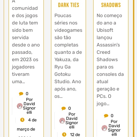
A
Dark Ties
Shadows
comunidad
e dos jogos
Poucas
No começo
de luta tem
séries nos
do ano a
sido bem
videogames
Ubisoft
servida
são tão
lançou
desde o ano
completas
Assassin’s
passado,
quanto a de
Creed
em 2023 os
Yakuza, da
Shadows
jogadores
Ryu Ga
para os
tiveram
Gotoku
consoles da
uma…
Studio. Ano
atual
após ano,
geração e
0
os…
PCs. O
Por
jogo…
David
Signor
0
elli
Por
0
David
4 de
Por
Signor
David
elli
março de
Signor
elli
12 de