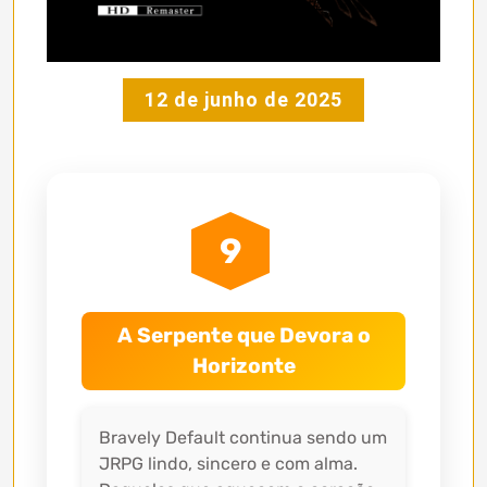
12 de junho de 2025
9
A Serpente que Devora o
Horizonte
Bravely Default continua sendo um
JRPG lindo, sincero e com alma.