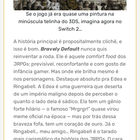
Se o jogo já era quase uma pintura na
minúscula telinha do 3DS, imagina agora no
Switch 2…
A história principal é propositalmente clichê, e
isso é bom.
Bravely Default
nunca quis
reinventar a roda. Ele é aquele
comfort food
dos
JRPGs: previsível, reconfortante e com gosto de
infância gamer. Mas onde ele brilha mesmo é
nos personagens. Destaque absoluto pra Edea e
Ringabell. A Edea é uma guerreira que deserta
de um império maligno depois de perceber o
quanto o lado dela é sádico. Ela tem um gênio
forte hilário — o famoso “Mrgrgr!” quase virou
meme oficial na época — mas por trás dessa
braveza fofa, tem um coração de ouro. Já o
Ringabell… meu amigo… Ringabell é o tarado
mais carismático da história dos JRPGs. O cara