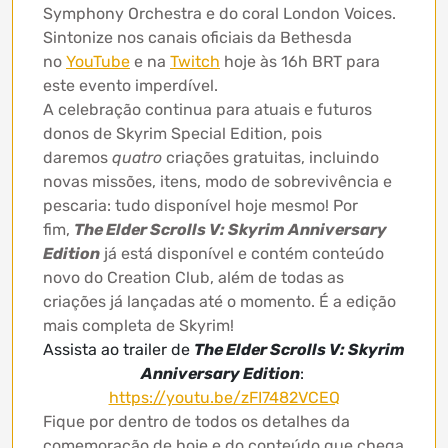
Symphony Orchestra e do coral London Voices.
Sintonize nos canais oficiais da Bethesda
no
YouTube
e na
Twitch
hoje às 16h BRT para
este evento imperdível.
A celebração continua para atuais e futuros
donos de Skyrim Special Edition, pois
daremos
quatro
criações gratuitas, incluindo
novas missões, itens, modo de sobrevivência e
pescaria: tudo disponível hoje mesmo! Por
fim,
The Elder Scrolls V: Skyrim Anniversary
Edition
já está disponível e contém conteúdo
novo do Creation Club, além de todas as
criações já lançadas até o momento. É a edição
mais completa de Skyrim!
Assista ao trailer de
The Elder Scrolls V: Skyrim
Anniversary Edition
:
https://youtu.be/zFI7482VCEQ
Fique por dentro de todos os detalhes da
comemoração de hoje e do conteúdo que chega