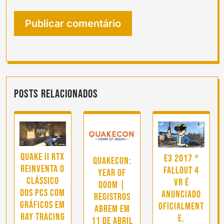
Posts Relacionados
Quake II RTX
E3 2017 *
QuakeCon:
reinventa o
Fallout 4
Year of
clássico
VR é
DOOM |
dos PCs com
anunciado
Registros
gráficos em
oficialment
abrem em
Ray Tracing
e.
11 de abril