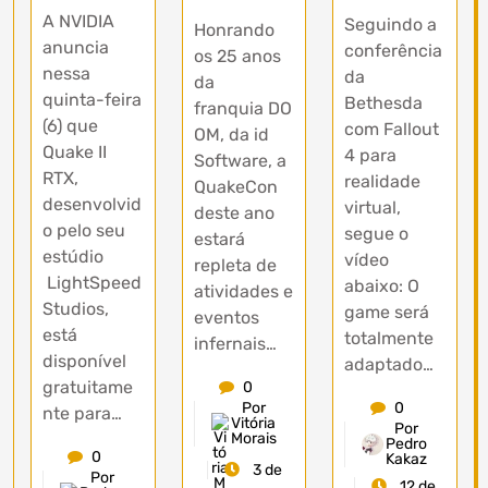
A NVIDIA
Seguindo a
Honrando
anuncia
conferência
os 25 anos
nessa
da
da
quinta-feira
Bethesda
franquia DO
(6) que
com Fallout
OM, da id
Quake II
4 para
Software, a
RTX,
realidade
QuakeCon
desenvolvid
virtual,
deste ano
o pelo seu
segue o
estará
estúdio
vídeo
repleta de
LightSpeed
abaixo: O
atividades e
Studios,
game será
eventos
está
totalmente
infernais…
disponível
adaptado…
gratuitame
0
0
Por
nte para…
Vitória
Por
Morais
Pedro
0
Kakaz
3 de
Por
12 de