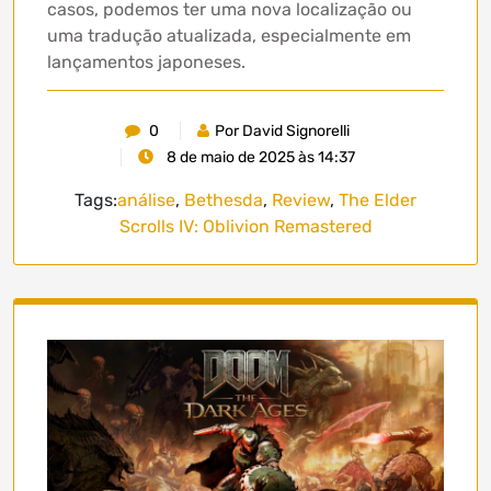
casos, podemos ter uma nova localização ou
uma tradução atualizada, especialmente em
lançamentos japoneses.
0
Por David Signorelli
8 de maio de 2025 às 14:37
Tags:
análise
,
Bethesda
,
Review
,
The Elder
Scrolls IV: Oblivion Remastered