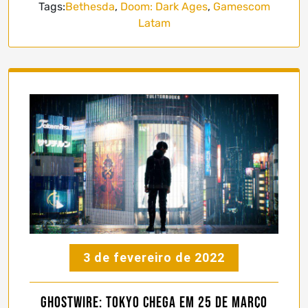
Tags:
Bethesda
,
Doom: Dark Ages
,
Gamescom
Latam
3 de fevereiro de 2022
Ghostwire: Tokyo chega em 25 de março