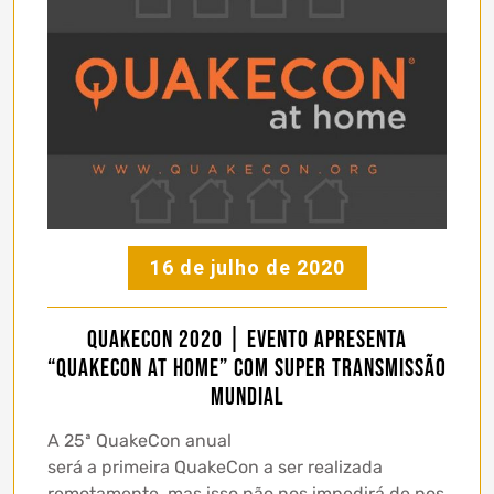
16 de julho de 2020
QuakeCon 2020 | Evento apresenta
“QuakeCon at Home” com super transmissão
mundial
A 25ª QuakeCon anual
será a primeira QuakeCon a ser realizada
remotamente, mas isso não nos impedirá de nos