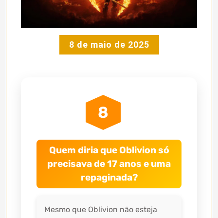
8 de maio de 2025
8
Quem diria que Oblivion só
precisava de 17 anos e uma
repaginada?
Mesmo que Oblivion não esteja