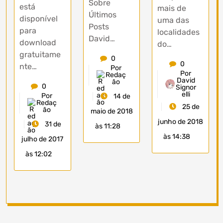
Sobre
está
mais de
Últimos
disponível
uma das
Posts
para
localidades
David…
download
do…
gratuitame
0
0
nte…
Por
Por
Redaç
David
ão
0
Signor
elli
Por
14 de
Redaç
25 de
ão
maio de 2018
junho de 2018
31 de
às 11:28
às 14:38
julho de 2017
às 12:02