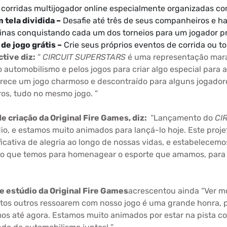
orridas multijogador online especialmente organizadas co
 tela dividida –
Desafie até três de seus companheiros e hab
inas conquistando cada um dos torneios para um jogador pro
de jogo grátis –
Crie seus próprios eventos de corrida ou to
ctive diz:
“
CIRCUIT SUPERSTARS
é uma representação mara
automobilismo e pelos jogos para criar algo especial par
rece um jogo charmoso e descontraído para alguns jogador
os, tudo no mesmo jogo. ”
e criação da Original Fire Games, diz:
“Lançamento do
CI
, e estamos muito animados para lançá-lo hoje. Este projet
icativa de alegria ao longo de nossas vidas, e estabelecemo
udo o que temos para homenagear o esporte que amamos, para
de estúdio da Original Fire Games
acrescentou ainda “Ver mo
os outros ressoarem com nosso jogo é uma grande honra, p
mos até agora. Estamos muito animados por estar na pista 