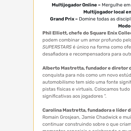
Multijogador Online –
Mergulhe em c
Multijogador local em
Grand Prix –
Domine todas as discipl
Modo 
Phil Elliott, chefe do Square Enix Colle
podem combinar um amor profundo pelo 
SUPERSTARS
é único na forma como ofe
desafiadora e recompensadora para outr
Alberto Mastretta, fundador e diretor d
conquista para nós como um novo estúdio
automobilismo tem sido uma fonte signif
pistas físicas e virtuais. Colocamos t
significativas aos jogadores ”.
Carolina Mastretta, fundadora e líder 
Romain Grosjean, Jamie Chadwick e muit
continuar construindo sobre o que cria