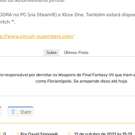
do do automobilismo juntos! ”
GORA no PC (via Steam®) e Xbox One. Também estará dispon
itch ™.
s://www.circuit-superstars.com/
Sobre
Últimos Posts
oi responsável por derrotar os Weapons de Final Fantasy VII que iriam 
como Florianópolis. Se arrepende disso até hoje.
Share
0
Por David Signorelli
12 de outubro de 2021 às 15:13