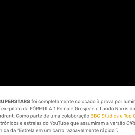
 SUPERSTARS
foi completamente colocado à prova por lumi
 o ex-piloto da FÓRMULA 1 Romain Grosjean e Lando Norris d
adrant. Como parte de uma colaboração
BBC Studios e Top 
letrônicos e estrelas do YouTube que assumiram a versão
CIR
ica da “Estrela em um carro razoavelmente rápido ”.