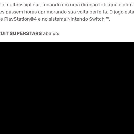
o multidisciplinar, focando em uma direção tátil que é óti
es passem horas aprimorando sua volta perfeita. O jogo est
e PlayStation®4 e no sistema Nintendo Switch ™.
CUIT SUPERSTARS
abaixo: