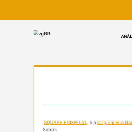
Skip
to
content
ANÁL
SQUARE ENIX® Ltd.,
e a
Original Fire G
Sobre: