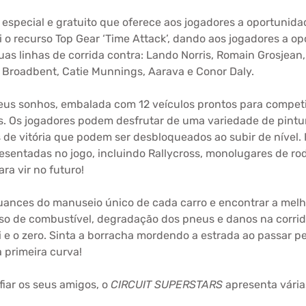
especial e gratuito que oferece aos jogadores a oportunid
lui o recurso Top Gear ‘Time Attack’, dando aos jogadores a 
suas linhas de corrida contra: Lando Norris, Romain Grosjea
 Broadbent, Catie Munnings, Aarava e Conor Daly.
seus sonhos, embalada com 12 veículos prontos para compet
es. Os jogadores podem desfrutar de uma variedade de pinturas
 de vitória que podem ser desbloqueados ao subir de nível. 
resentadas no jogo, incluindo Rallycross, monolugares de ro
ra vir no futuro!
ances do manuseio único de cada carro e encontrar a melho
uso de combustível, degradação dos pneus e danos na corrid
i e o zero. Sinta a borracha mordendo a estrada ao passar p
 primeira curva!
fiar os seus amigos, o
CIRCUIT SUPERSTARS
apresenta várias