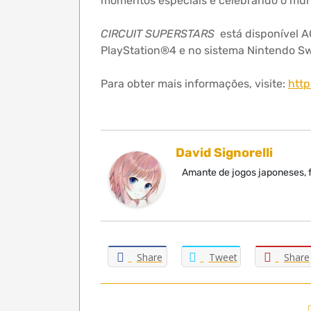
momentos especiais e celebrando o mun
CIRCUIT SUPERSTARS
está disponível A
PlayStation®4 e no sistema Nintendo Sw
Para obter mais informações, visite:
http
David Signorelli
Amante de jogos japoneses, f
Share
Tweet
Share