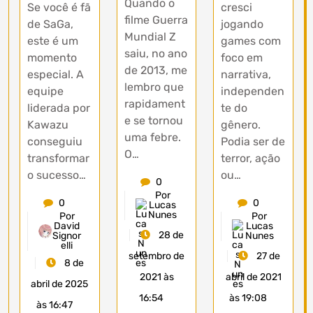
Quando o
Se você é fã
cresci
filme Guerra
de SaGa,
jogando
Mundial Z
este é um
games com
saiu, no ano
momento
foco em
de 2013, me
especial. A
narrativa,
lembro que
equipe
independen
rapidament
liderada por
te do
e se tornou
Kawazu
gênero.
uma febre.
conseguiu
Podia ser de
O…
transformar
terror, ação
o sucesso…
ou…
0
Por
0
0
Lucas
Nunes
Por
Por
David
Lucas
28 de
Signor
Nunes
elli
27 de
setembro de
8 de
abril de 2021
2021 às
abril de 2025
às 19:08
16:54
às 16:47