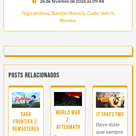
26 de fevereiro de 2026 às 09:48
Tags:
análise
,
Bandai Namco
,
Code Vein II
,
Review
Posts Relacionados
World War
SaGa
It Takes Two
Z:
Frontier 2:
Devo dizer
Aftermath
Remastered
que sempre