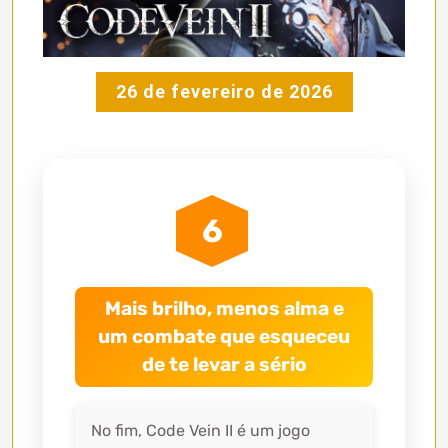
26 de fevereiro de 2026
6
Mais brilho, menos alma e
um combate que esqueceu
de te levar a sério
No fim, Code Vein II é um jogo