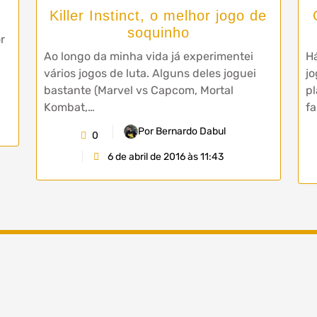
Killer Instinct, o melhor jogo de
soquinho
r
Ao longo da minha vida já experimentei
H
vários jogos de luta. Alguns deles joguei
jo
bastante (Marvel vs Capcom, Mortal
pl
Kombat,…
fa
Por Bernardo Dabul
0
6 de abril de 2016 às 11:43