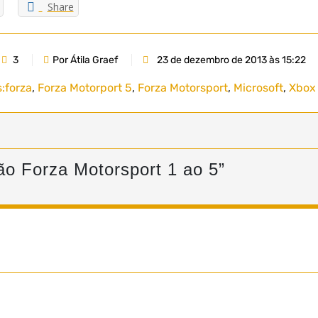
Share
3
Por Átila Graef
23 de dezembro de 2013 às 15:22
:
forza
,
Forza Motorport 5
,
Forza Motorsport
,
Microsoft
,
Xbox
o Forza Motorsport 1 ao 5
”