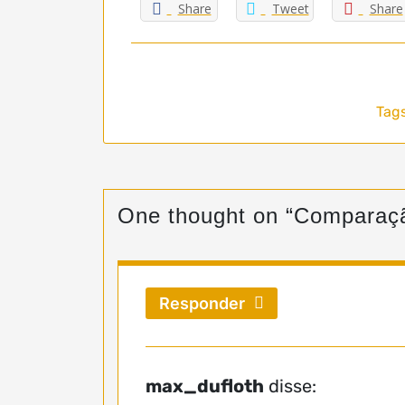
Share
Tweet
Share
Tags
One thought on “
Comparaçã
Responder
max_dufloth
disse: