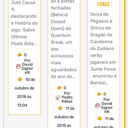
ão a portas
Just Cause
Force
fechadas
4,
Seiya de
(Behind
destacando
Pégasus e
Closed
a história do
Shiryu de
Doors) de
jogo. Sobre
Dragão de
Quantum
Últimos
Cavaleiros
Break, um
Posts Átila…
do Zodíaco
dos
0
serão
exclusivos
Por
jogáveis ​​em
mais
David
Signor
Jump Force
aguardados
elli
, anunciou a
do ano de…
10 de
Bandai…
0
outubro de
Por
0
2018 às
Pedro
Por
Kakaz
David
13:04
Signor
11 de
elli
outubro de
11 de
2015 às
outubro de