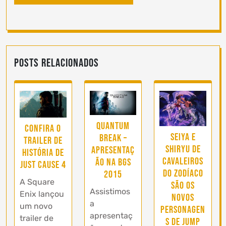
Posts Relacionados
Quantum
Confira o
Seiya e
Break –
trailer de
Shiryu de
Apresentaç
história de
Cavaleiros
ão na BGS
Just Cause 4
do Zodíaco
2015
A Square
são os
Assistimos
Enix lançou
novos
a
um novo
personagen
apresentaç
trailer de
s de Jump