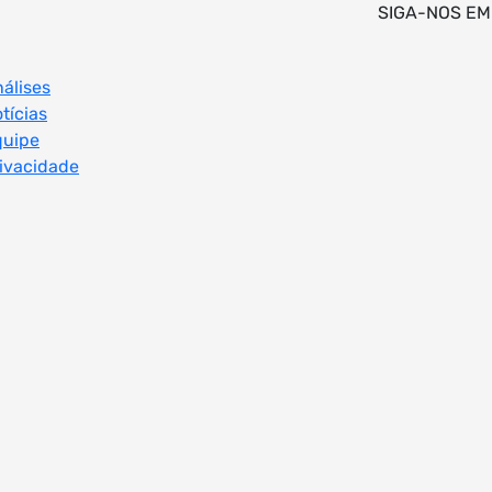
SIGA-NOS EM
álises
tícias
quipe
ivacidade