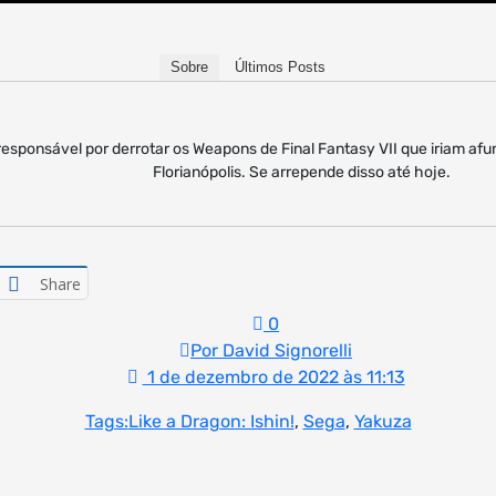
Sobre
Últimos Posts
responsável por derrotar os Weapons de Final Fantasy VII que iriam af
Florianópolis. Se arrepende disso até hoje.
Share
0
Por David Signorelli
1 de dezembro de 2022 às 11:13
Tags:
Like a Dragon: Ishin!
,
Sega
,
Yakuza